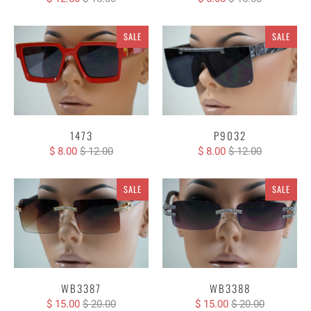
SALE
SALE
1473
P9032
$ 8.00
$ 12.00
$ 8.00
$ 12.00
SALE
SALE
WB3387
WB3388
$ 15.00
$ 20.00
$ 15.00
$ 20.00