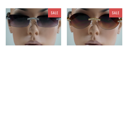
SALE
SALE
WB3385
WB3386
$ 15.00
$ 20.00
$ 15.00
$ 20.00
SALE
7814
642
$ 12.00
$ 5.00
$ 12.00
SALE
7820
2879
$ 12.00
$ 8.00
$ 12.00