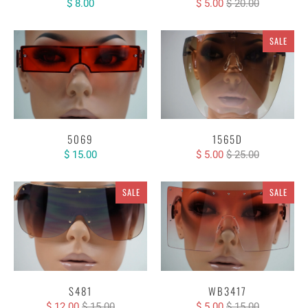
$ 8.00
$ 5.00
$ 20.00
SALE
5069
1565D
$ 15.00
$ 5.00
$ 25.00
SALE
SALE
WB3417
S481
$ 5.00
$ 15.00
$ 12.00
$ 15.00